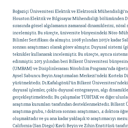
Boğaziçi Üniversitesi Elektrik ve Elektronik Mühendisliği’n
Houston Elektrik ve Bilgisayar Mühendisliği bölümünden Dok
sırasında görsel algılamanın zamansal dinamiklerini, nöral 
incelemiştir. Bu süreçte, üniversite bünyesindeki Nöro-Mühe
Bilimler Sertifikası da almıştır. 2008 yılından 2013’e kadar S
sonrası araştırmacı olarak görev almıştır. Duyusal sistemi (gö
teknikler kullanarak incelemiştir. Bu süreçte, ayrıca sistem
edinmiştir. 2013 yılından beri Bilkent Üniversitesi bünye
(UMRAM) ve Disiplinlerarası Nörobilim Programı’nda öğreti
Aysel Sabuncu Beyin Araştırmaları Merkezi’ndeki Korteks Di
yürütmektedir. Dr.Kafalıgönül’ün Bilkent Üniversitesi’ndeki
duyusal işlemler, çoklu-duyusal entegrasyon, algı dinamikler
gerçekleştirmektedir. Bu çalışmalar TÜBİTAK ve diğer ulusla
araştırma kurumları tarafından desteklenmektedir. Bilkent 
araştırma grubu, 1 doktora sonrası araştırmacı, 4 doktora öğr
oluşmaktadır ve şu ana kadar yaklaşık 10 araştırmacıyı mezun
California (San Diego) Kavli Beyin ve Zihin Enstitüsü tarafı