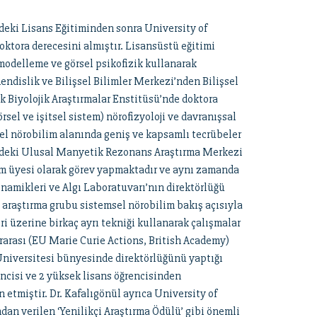
deki Lisans Eğitiminden sonra University of
tora derecesini almıştır. Lisansüstü eğitimi
modelleme ve görsel psikofizik kullanarak
ndislik ve Bilişsel Bilimler Merkezi’nden Bilişsel
alk Biyolojik Araştırmalar Enstitüsü’nde doktora
rsel ve işitsel sistem) nörofizyoloji ve davranışsal
sel nörobilim alanında geniş ve kapsamlı tecrübeler
sindeki Ulusal Manyetik Rezonans Araştırma Merkezi
m üyesi olarak görev yapmaktadır ve aynı zamanda
namikleri ve Algı Laboratuvarı’nın direktörlüğü
 araştırma grubu sistemsel nörobilim bakış açısıyla
i üzerine birkaç ayrı tekniği kullanarak çalışmalar
rarası (EU Marie Curie Actions, British Academy)
Üniversitesi bünyesinde direktörlüğünü yaptığı
encisi ve 2 yüksek lisans öğrencisinden
 etmiştir. Dr. Kafalıgönül ayrıca University of
ndan verilen ‘Yenilikçi Araştırma Ödülü’ gibi önemli