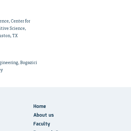
ence, Center for
tive Science,
uston, TX
gineering, Bogazici
ey
Home
About us
Faculty