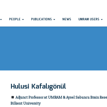
PEOPLE
PUBLICATIONS
NEWS
UMRAM USERS
Hulusi Kafalıgönül
Adjunct Professor at UMRAM & Aysel Sabuncu Brain Rese
Bilkent University