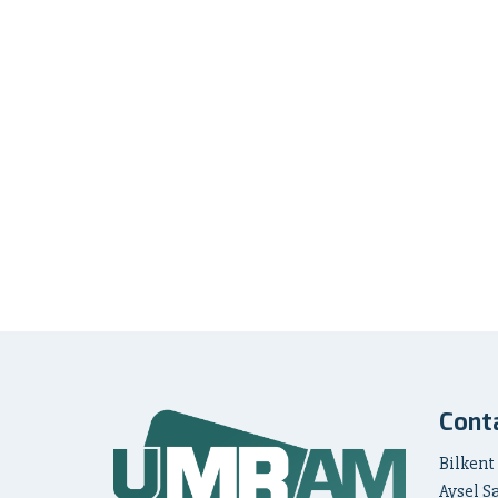
Cont
Bilkent
Aysel S