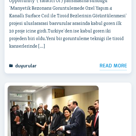
Opportunity` ( Yaratici Ol ) yarismasina sundugu
`Manyetik Rezonans Goruntulemede Ozel Yapım 4
Kanallı Surface Coil ile Tiroid Bezlerinin Görüntülenmesi`
projesi uluslararasi basvurular arasinda kabul goren ilk
20 proje icine girdi.Turkiye`den ise kabul goren iki
projeden biri oldu.Yeni bir goruntuleme teknigi ile tiroid
kanserlerinde […]
READ MORE
duyurular