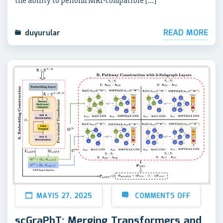
the ability to perform MRI-compatible […]
READ MORE
duyurular
MAYIS 27, 2025
COMMENTS OFF
scGraPhT: Merging Transformers and