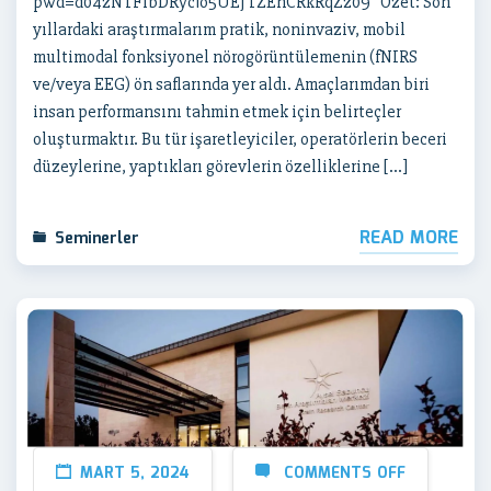
pwd=d04zNTFlbDRyc1o5UEJTZEhCRkRqZz09 Özet: Son
yıllardaki araştırmalarım pratik, noninvaziv, mobil
multimodal fonksiyonel nörogörüntülemenin (fNIRS
ve/veya EEG) ön saflarında yer aldı. Amaçlarımdan biri
insan performansını tahmin etmek için belirteçler
oluşturmaktır. Bu tür işaretleyiciler, operatörlerin beceri
düzeylerine, yaptıkları görevlerin özelliklerine […]
READ MORE
Seminerler
MART 5, 2024
COMMENTS OFF