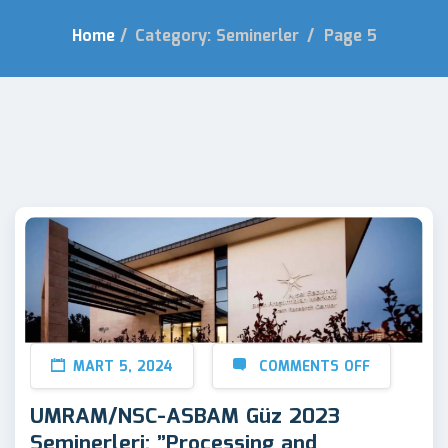
Home
/
Category: Seminerler
/
Page 5
MART 5, 2024
COMMENTS OFF
UMRAM/NSC-ASBAM Güz 2023
Seminerleri: ”Processing and