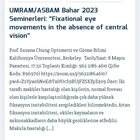
UMRAM/ASBAM Bahar 2023
Seminerleri: “Fixational eye
movements in the absence of central
vision”
Prof. Susana Chung Optometri ve Görme Bilimi
Kaliforniya Üniversitesi, Berkeley Tarih/Saat: 8 Mayıs
Pazartesi, 17:30 Toplantı Kimliği: 962 2186 4610 (Şifre
Kodu: 896970) https://zoom.us/j/96221864610?
pwd=Z2Yya0hNeEd1TmVOcS9BUjFZSXZyZz09 Özet: İki
taraflı maküler hastalığı olan kişilerin, normal foveası
olan kişilerle karşılaştırıldığında çok daha yüksek
fiksasyon instabilitesi sergiledikleri bilinmektedir. Artan
fiksasyon instabilitesi, oküler kaymaların ve
mikrosakkadların daha büyük genliklerine atfedilir.
Makula hastalığı […]